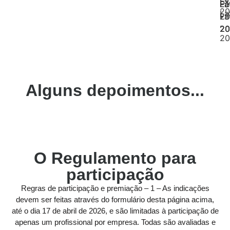
Ex
Pe
La
La
La
-
20
La
La
-
-
-
20
-
20
20
20
20
20
Alguns depoimentos...
O Regulamento para
participação
Regras de participação e premiação – 1 – As indicações
devem ser feitas através do formulário desta página acima,
até o dia 17 de abril de 2026, e são limitadas à participação de
apenas um profissional por empresa. Todas são avaliadas e